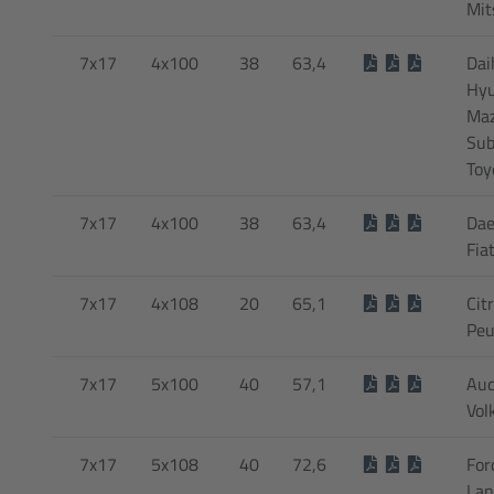
Mit
7x17
4x100
38
63,4
Dai
Hyu
Maz
Sub
Toy
7x17
4x100
38
63,4
Dae
Fia
7x17
4x108
20
65,1
Cit
Peu
7x17
5x100
40
57,1
Aud
Vol
7x17
5x108
40
72,6
For
Lan