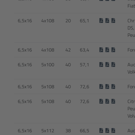
Fia
6,5x16
4x108
20
65,1
Chr
DS,
Peu
6,5x16
4x108
42
63,4
For
6,5x16
5x100
40
57,1
Aud
Vol
6,5x16
5x108
40
72,6
For
6,5x16
5x108
40
72,6
Cit
Peu
Vol
6,5x16
5x112
38
66,5
Aud