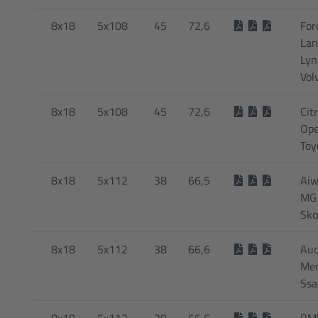
8x18
5x108
45
72,6
For
Lan
Lyn
Vol
8x18
5x108
45
72,6
Cit
Ope
Toy
8x18
5x112
38
66,5
Aiw
MG 
Sko
8x18
5x112
38
66,6
Audi
Mer
Ssa
8x18
5x112
38
66,6
BMW