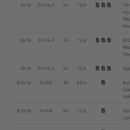
8x19
5x114,3
45
72,6
Cit
Hyu
Maz
Peu
8x19
5x114,3
45
72,6
BYD
Maz
Toy
8x19
5x114,3
45
72,6
Ope
8,5x19
5x100
30
63,4
Aud
Sea
Vol
8,5x19
5x108
40
72,6
For
Lan