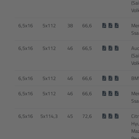
(Sa
Vol
6,5x16
5x112
38
66,6
Mer
Ssa
6,5x16
5x112
46
66,5
Aud
(Sa
Vol
6,5x16
5x112
46
66,6
BMW
6,5x16
5x112
46
66,6
Mer
Ssa
6,5x16
5x114,3
45
72,6
Cit
Hyu
Maz
Peu