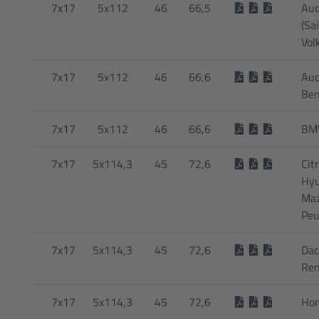
7x17
5x112
46
66,5
Aud
(Sa
Vol
7x17
5x112
46
66,6
Aud
Ben
7x17
5x112
46
66,6
BMW
7x17
5x114,3
45
72,6
Cit
Hyu
Maz
Peu
7x17
5x114,3
45
72,6
Dac
Ren
7x17
5x114,3
45
72,6
Hon