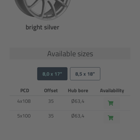
bright silver
Available sizes
8,0 x 17"
8,5 x 18"
PCD
Offset
Hub bore
Availability
4x108
35
Ø63,4
5x100
35
Ø63,4