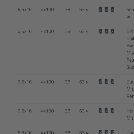
6,5x16
4x100
38
63,4
Sea
Vol
6,5x16
4x100
38
63,4
BYD
Dai
Hyu
Maz
Peu
Suz
6,5x16
4x100
38
63,4
Dac
Mit
Ren
6,5x16
4x100
38
63,4
Hon
Mit
6,5x16
4x100
38
63,4
Dae