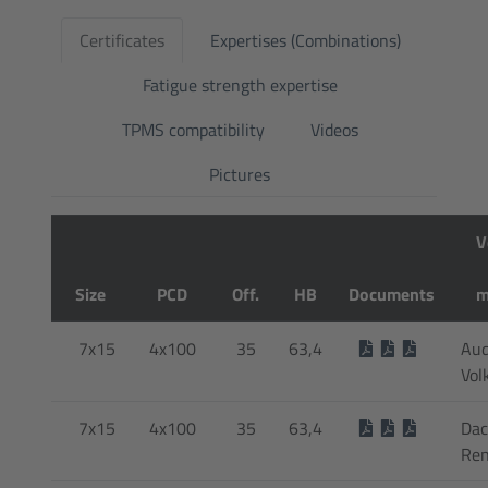
Certificates
Expertises (Combinations)
Fatigue strength expertise
TPMS compatibility
Videos
Pictures
V
Size
PCD
Off.
HB
Documents
m
7x15
4x100
35
63,4
Aud
Vol
7x15
4x100
35
63,4
Dac
Ren