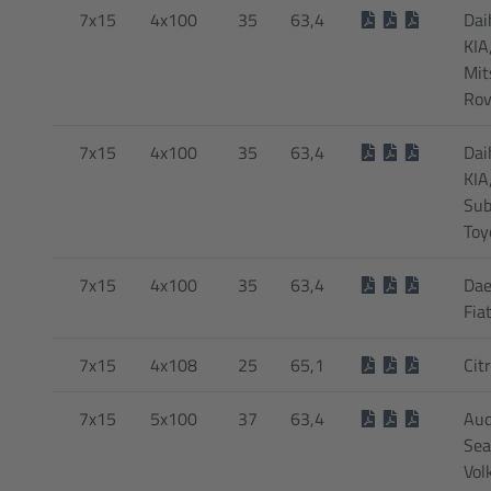
7x15
4x100
35
63,4
Dai
KIA
Mit
Rov
7x15
4x100
35
63,4
Dai
KIA
Sub
Toy
7x15
4x100
35
63,4
Dae
Fia
7x15
4x108
25
65,1
Cit
7x15
5x100
37
63,4
Aud
Sea
Vol