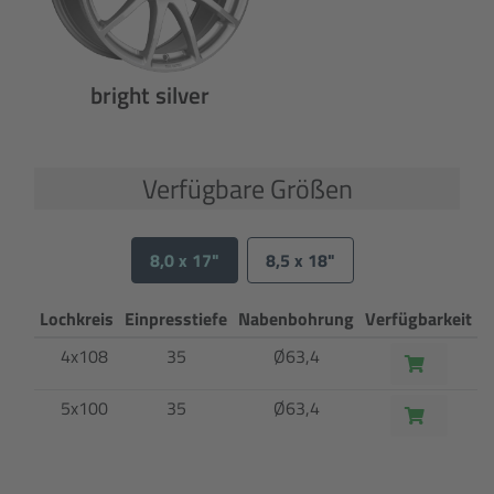
bright silver
Verfügbare Größen
8,0 x 17"
8,5 x 18"
Lochkreis
Einpresstiefe
Nabenbohrung
Verfügbarkeit
4x108
35
Ø63,4
5x100
35
Ø63,4