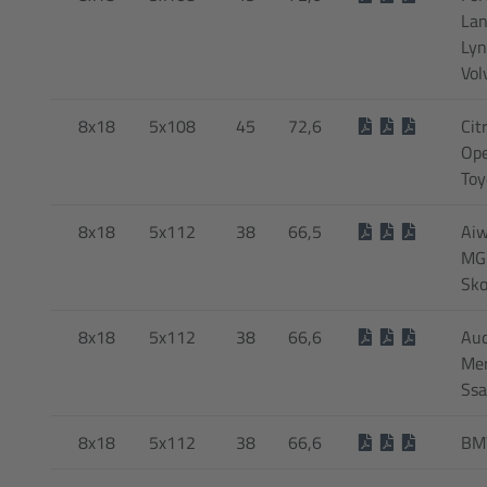
Lan
Lyn
Vol
8x18
5x108
45
72,6
Cit
Ope
Toy
8x18
5x112
38
66,5
Aiw
MG 
Sko
8x18
5x112
38
66,6
Audi
Mer
Ss
8x18
5x112
38
66,6
BM