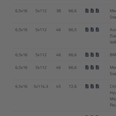
6,5x16
5x112
38
66,6
Mer
Ss
6,5x16
5x112
46
66,5
Aud
(Sa
Vol
6,5x16
5x112
46
66,6
BM
6,5x16
5x112
46
66,6
Mer
Ss
6,5x16
5x114,3
45
72,6
Cit
Hyu
Maz
Peu