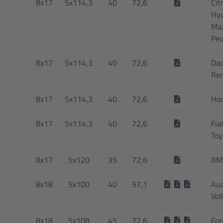
8x17
5x114,3
40
72,6
Cit
Hyu
Maz
Peu
8x17
5x114,3
40
72,6
Dac
Ren
8x17
5x114,3
40
72,6
Hon
8x17
5x114,3
40
72,6
Fia
Toy
8x17
5x120
35
72,6
BM
8x18
5x100
40
57,1
Aud
Vol
8x18
5x108
45
72,6
For