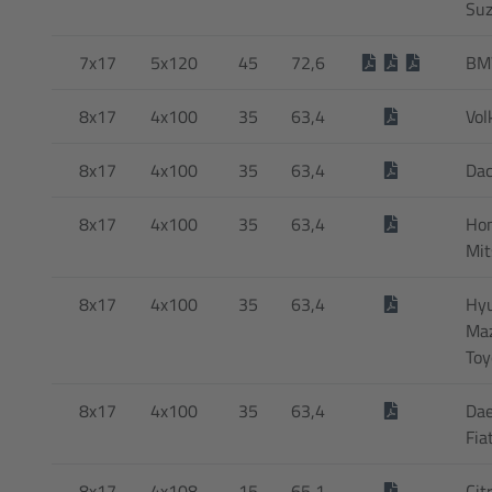
Suz
7x17
5x120
45
72,6
BM
8x17
4x100
35
63,4
Vol
8x17
4x100
35
63,4
Dac
8x17
4x100
35
63,4
Hon
Mit
8x17
4x100
35
63,4
Hyu
Maz
Toy
8x17
4x100
35
63,4
Dae
Fia
8x17
4x108
15
65,1
Cit