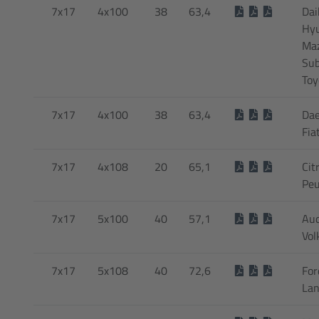
7x17
4x100
38
63,4
Dai
Hyu
Maz
Sub
Toy
7x17
4x100
38
63,4
Dae
Fia
7x17
4x108
20
65,1
Cit
Peu
7x17
5x100
40
57,1
Aud
Vol
7x17
5x108
40
72,6
For
Lan