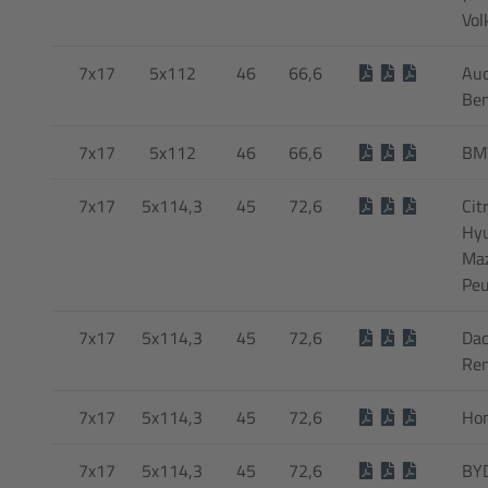
Vol
7x17
5x112
46
66,6
Aud
Ben
7x17
5x112
46
66,6
BM
7x17
5x114,3
45
72,6
Cit
Hyu
Maz
Peu
7x17
5x114,3
45
72,6
Dac
Ren
7x17
5x114,3
45
72,6
Hon
7x17
5x114,3
45
72,6
BYD