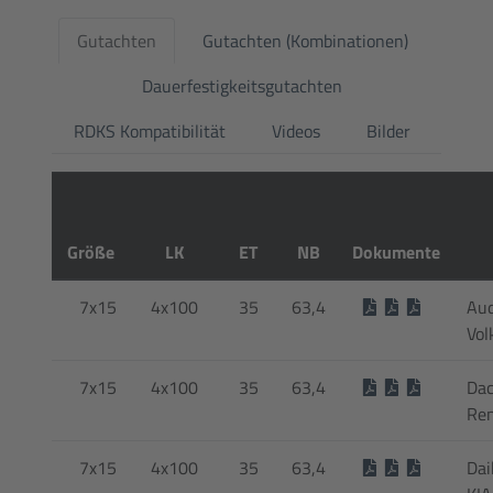
Gutachten
Gutachten (Kombinationen)
Dauerfestigkeitsgutachten
RDKS Kompatibilität
Videos
Bilder
Größe
LK
ET
NB
Dokumente
7x15
4x100
35
63,4
Aud
Vol
7x15
4x100
35
63,4
Dac
Ren
7x15
4x100
35
63,4
Dai