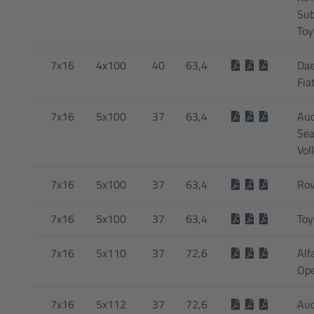
Sub
Toy
7x16
4x100
40
63,4
Dae
Fia
7x16
5x100
37
63,4
Aud
Sea
Vol
7x16
5x100
37
63,4
Rov
7x16
5x100
37
63,4
Toy
7x16
5x110
37
72,6
Alf
Ope
7x16
5x112
37
72,6
Aud