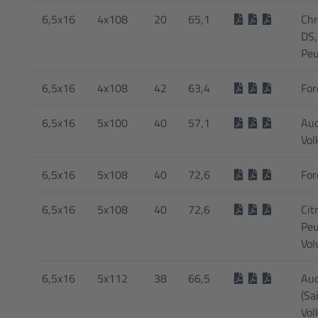
6,5x16
4x108
20
65,1
Chr
DS,
Peu
6,5x16
4x108
42
63,4
For
6,5x16
5x100
40
57,1
Aud
Vol
6,5x16
5x108
40
72,6
For
6,5x16
5x108
40
72,6
Cit
Peu
Vol
6,5x16
5x112
38
66,5
Aud
(Sa
Vol