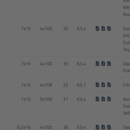
KIA
Mit
Rov
7x15
4x100
35
63,4
Dai
KIA
Sub
Toy
7x15
4x100
35
63,4
Dae
Fia
7x15
4x108
25
65,1
Cit
7x15
5x100
37
63,4
Aud
Sea
Vol
6,5x16
4x100
38
63,4
Sea