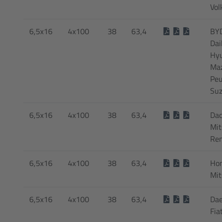
Vol
6,5x16
4x100
38
63,4
BYD
Dai
Hyu
Maz
Peu
Suz
6,5x16
4x100
38
63,4
Dac
Mit
Ren
6,5x16
4x100
38
63,4
Hon
Mit
6,5x16
4x100
38
63,4
Dae
Fia