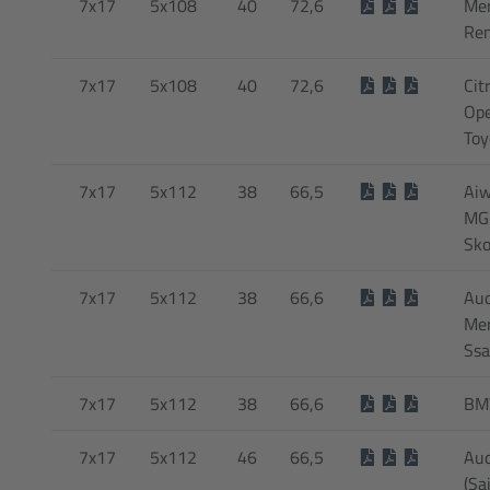
7x17
5x108
40
72,6
Mer
Ren
7x17
5x108
40
72,6
Cit
Ope
Toy
7x17
5x112
38
66,5
Aiw
MG 
Sko
7x17
5x112
38
66,6
Audi
Mer
Ss
7x17
5x112
38
66,6
BM
7x17
5x112
46
66,5
Aud
(Sa