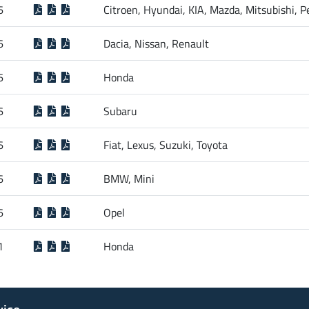
6
Citroen, Hyundai, KIA, Mazda, Mitsubishi, 
6
Dacia, Nissan, Renault
6
Honda
6
Subaru
6
Fiat, Lexus, Suzuki, Toyota
6
BMW, Mini
6
Opel
1
Honda