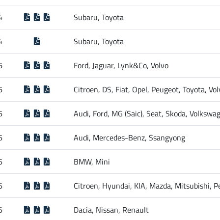
4
Subaru, Toyota
4
Subaru, Toyota
6
Ford, Jaguar, Lynk&Co, Volvo
6
Citroen, DS, Fiat, Opel, Peugeot, Toyota, Vol
6
Audi, Ford, MG (Saic), Seat, Skoda, Volkswa
6
Audi, Mercedes-Benz, Ssangyong
6
BMW, Mini
6
Citroen, Hyundai, KIA, Mazda, Mitsubishi, 
6
Dacia, Nissan, Renault