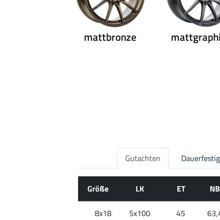
mattbronze
mattgraph
Gutachten
Dauerfesti
Größe
LK
ET
NB
8x18
5x100
45
63,