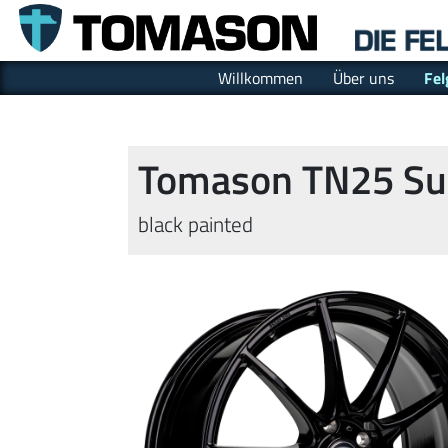
Willkommen
Über uns
Fel
Tomason TN25 Sup
black painted