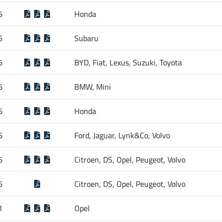
6
Honda
6
Subaru
6
BYD, Fiat, Lexus, Suzuki, Toyota
6
BMW, Mini
6
Honda
6
Ford, Jaguar, Lynk&Co, Volvo
6
Citroen, DS, Opel, Peugeot, Volvo
6
Citroen, DS, Opel, Peugeot, Volvo
1
Opel