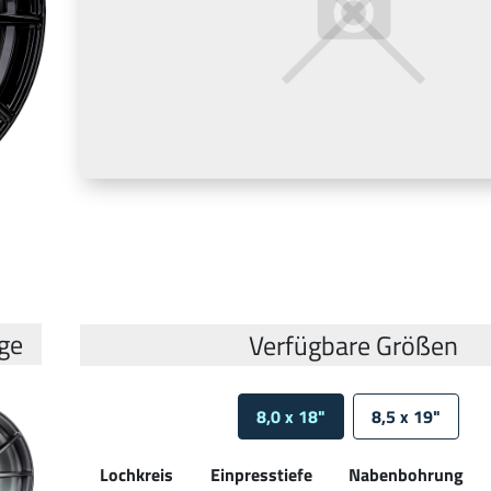
lge
Verfügbare Größen
8,0 x 18"
8,5 x 19"
Lochkreis
Einpresstiefe
Nabenbohrung