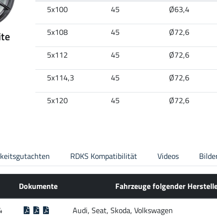
5x100
45
Ø63,4
5x108
45
Ø72,6
ite
5x112
45
Ø72,6
5x114,3
45
Ø72,6
5x120
45
Ø72,6
gkeitsgutachten
RDKS Kompatibilität
Videos
Bilde
Dokumente
Fahrzeuge folgender Herstell
4
Audi, Seat, Skoda, Volkswagen