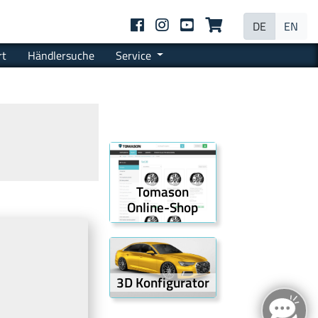
DE
EN
rt
Händlersuche
Service
Tomason
Online-Shop
3D Konfigurator