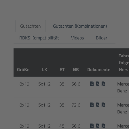
Gutachten
Gutachten (Kombinationen)
RDKS Kompatibilität
Videos
Bilder
Fahr
folg
Größe
LK
ET
NB
Dokumente
Herst
8x19
5x112
35
66,6
Merce
Benz
8x19
5x112
35
72,6
Merce
Benz
8x19
5x112
45
66,6
Merce