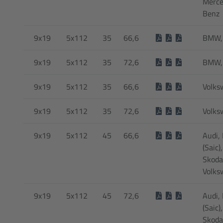
Merce
Benz
9x19
5x112
35
66,6
BMW,
9x19
5x112
35
72,6
BMW,
9x19
5x112
35
66,6
Volks
9x19
5x112
35
72,6
Volks
9x19
5x112
45
66,6
Audi,
(Saic)
Skoda
Volks
9x19
5x112
45
72,6
Audi,
(Saic)
Skoda