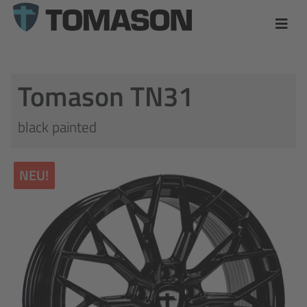
Tomason TN31
black painted
NEU!