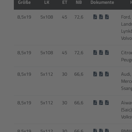
Größe
LK
ET
NB
Dokumente
8,5x19
5x108
45
72,6
Ford,
Landr
Lynk
Volvo
8,5x19
5x108
45
72,6
Citro
Peuge
8,5x19
5x112
30
66,6
Audi, 
Merc
Ssan
8,5x19
5x112
30
66,6
Aiwa
(Saic
Volk
8,5x19
5x112
30
66,6
BMW,