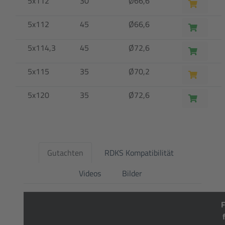
5x112
30
Ø66,6
5x112
45
Ø66,6
5x114,3
45
Ø72,6
5x115
35
Ø70,2
5x120
35
Ø72,6
Gutachten
RDKS Kompatibilität
Videos
Bilder