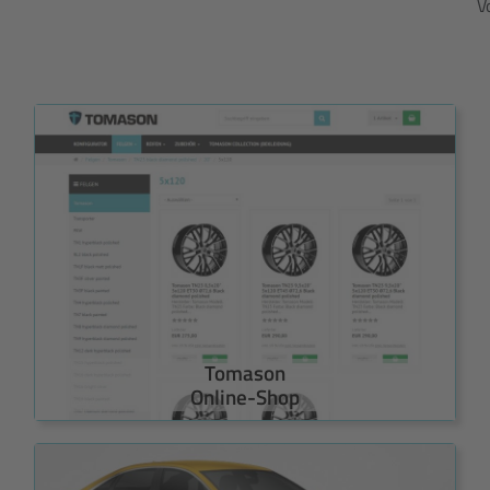
V
Tomason
Online-Shop