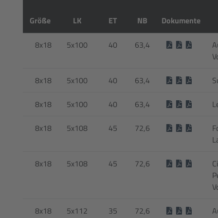
Größe
LK
ET
NB
Dokumente
8x18
5x100
40
63,4
A
V
8x18
5x100
40
63,4
S
8x18
5x100
40
63,4
L
8x18
5x108
45
72,6
F
L
8x18
5x108
45
72,6
C
P
V
8x18
5x112
35
72,6
A