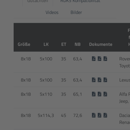
Gutachten
RDKS Kompatibilität
Videos
Bilder
Größe
LK
ET
NB
Dokumente
8x18
5x100
35
63,4
Rover
Toyo
8x18
5x100
35
63,4
Lexus
8x18
5x110
35
65,1
Alfa 
Jeep,
8x18
5x114,3
45
72,6
Dacia
Rena