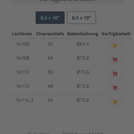
8,0 x 18"
8,5 x 19"
Lochkreis
Einpresstiefe
Nabenbohrung
Verfügbarkeit
5x100
35
Ø63,4
5x108
45
Ø72,6
5x112
35
Ø72,6
5x112
48
Ø72,6
5x114,3
45
Ø72,6