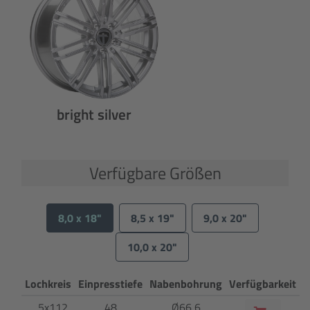
bright silver
Verfügbare Größen
8,0 x 18"
8,5 x 19"
9,0 x 20"
10,0 x 20"
Lochkreis
Einpresstiefe
Nabenbohrung
Verfügbarkeit
5x112
48
Ø66,6