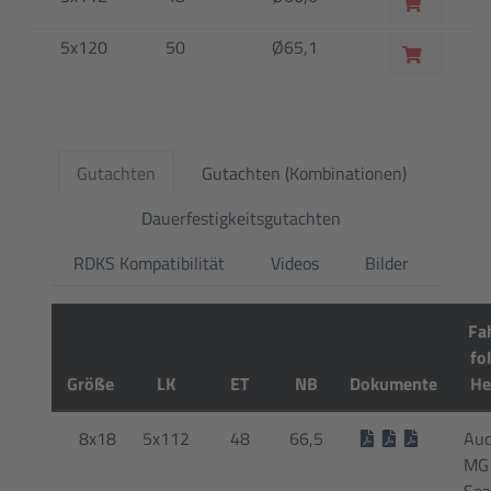
5x120
50
Ø65,1
Gutachten
Gutachten (Kombinationen)
Dauerfestigkeitsgutachten
RDKS Kompatibilität
Videos
Bilder
Fa
fo
Größe
LK
ET
NB
Dokumente
He
8x18
5x112
48
66,5
Aud
MG 
Sea