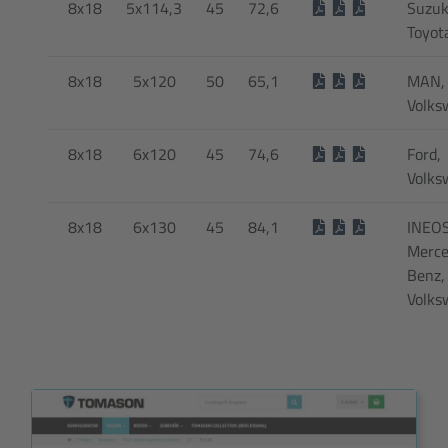
8x18
5x114,3
45
72,6
Suzuk
Toyot
8x18
5x120
50
65,1
MAN,
Volks
8x18
6x120
45
74,6
Ford,
Volks
8x18
6x130
45
84,1
INEOS
Merce
Benz,
Volks