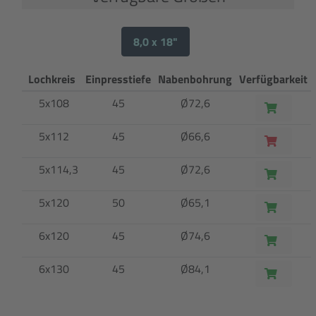
8,0 x 18"
Lochkreis
Einpresstiefe
Nabenbohrung
Verfügbarkeit
5x108
45
Ø72,6
5x112
45
Ø66,6
5x114,3
45
Ø72,6
5x120
50
Ø65,1
6x120
45
Ø74,6
6x130
45
Ø84,1